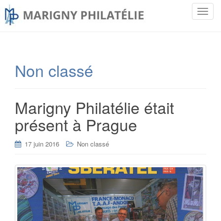
T
o
g
g
l
Non classé
e
n
a
Marigny Philatélie était
v
i
présent à Prague
g
a
17 juin 2016
Non classé
t
i
o
n