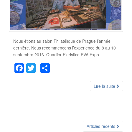
Nous étions au salon Philatélique de Prague l’année
dernière. Nous recommençons l’experience du 8 au 10
septembre 2016. Quartier Fieristico PVA Expo
F
T
P
a
wi
ar
c
tt
ta
Lire la suite
e
er
g
b
er
o
o
Articles récents
Navigation Articles